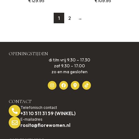
€
129.95
€
109.95
1
2
→
OPENINGSTIJDEN
di t/m vrij 9.30 – 17.30
zat 9.30 – 17.00
zo en ma gesloten
CONTACT
Telefonisch contact
+31 10 511 31 59 (WINKEL)
E-mailadres
rosita@fiorewomen.nl