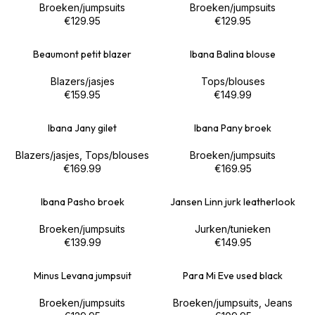
Broeken/jumpsuits
Broeken/jumpsuits
€
129.95
€
129.95
Beaumont petit blazer
Ibana Balina blouse
Blazers/jasjes
Tops/blouses
€
159.95
€
149.99
Ibana Jany gilet
Ibana Pany broek
Blazers/jasjes
,
Tops/blouses
Broeken/jumpsuits
€
169.99
€
169.95
Ibana Pasho broek
Jansen Linn jurk leatherlook
Broeken/jumpsuits
Jurken/tunieken
€
139.99
€
149.95
Minus Levana jumpsuit
Para Mi Eve used black
Broeken/jumpsuits
Broeken/jumpsuits
,
Jeans