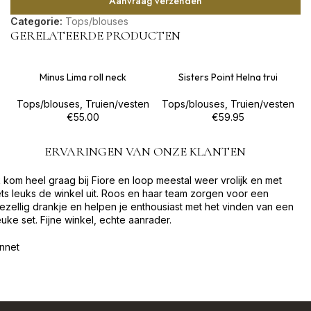
Aanvraag verzenden
Categorie:
Tops/blouses
GERELATEERDE PRODUCTEN
Minus Lima roll neck
Sisters Point Helna trui
Tops/blouses
,
Truien/vesten
Tops/blouses
,
Truien/vesten
€
55.00
€
59.95
ERVARINGEN VAN ONZE KLANTEN
k kom heel graag bij Fiore en loop meestal weer vrolijk en met
ets leuks de winkel uit. Roos en haar team zorgen voor een
ezellig drankje en helpen je enthousiast met het vinden van een
euke set. Fijne winkel, echte aanrader.
nnet