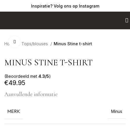
Inspiratie? Volg ons op Instagram
Click to enlarge
Home
Tops/blouses
Minus Stine t-shirt
MINUS STINE T-SHIRT
(Beoordeeld met
4.3/5
)
€
49.95
Aanvullende informatie
MERK
Minus