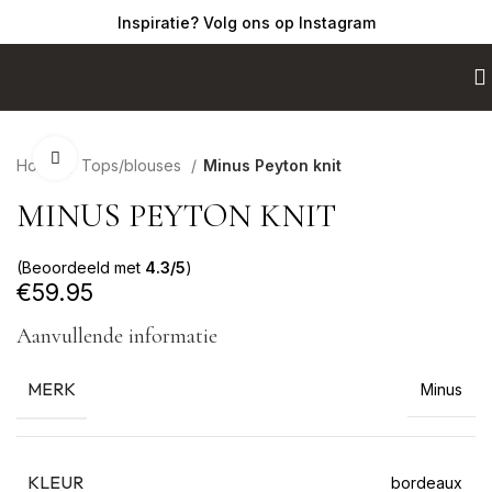
Inspiratie? Volg ons op Instagram
Click to enlarge
Home
Tops/blouses
Minus Peyton knit
MINUS PEYTON KNIT
(Beoordeeld met
4.3/5
)
€
59.95
Aanvullende informatie
MERK
Minus
KLEUR
bordeaux