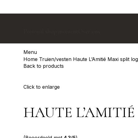
Personal shop moment
Over ons
Menu
Home
Truien/vesten
Haute L’Amitié Maxi split l
Back to products
Click to enlarge
HAUTE L’AMITIÉ
(Beoordeeld met
4.3/5
)